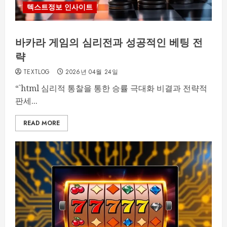
텍스트정보 인사이트
바카라 게임의 심리전과 성공적인 베팅 전
략
TEXTLOG
2026년 04월 24일
“`html 심리적 통찰을 통한 승률 극대화 비결과 전략적
판세...
READ MORE