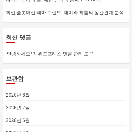
최신 슬롯머신 테마 트렌드, 재미와 확률의 상관관계 분석
최신 댓글
안녕하세요!
의
워드프레스 댓글 관리 도구
보관함
2026년 8월
2026년 7월
2026년 6월