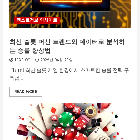
텍스트정보 인사이트
최신 슬롯 머신 트렌드와 데이터로 분석하
는 승률 향상법
TEXTLOG
2026년 04월 23일
“`html 최신 슬롯 게임 환경에서 스마트한 승률 전략 구
축법...
READ MORE