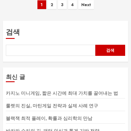
글
1
2
3
4
Next
페
이
검색
지
매
검색
김
최신 글
카지노 미니게임, 짧은 시간에 최대 가치를 끌어내는 법
룰렛의 진실, 마틴게일 전략과 실제 사례 연구
블랙잭 최적 플레이, 확률과 심리학의 만남
바카라 승리의 길, 패턴 인식과 통계 기반 전략