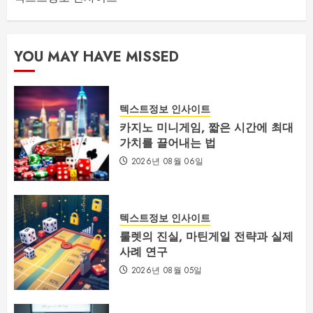
YOU MAY HAVE MISSED
텍스트정보 인사이트
카지노 미니게임, 짧은 시간에 최대
가치를 끌어내는 법
2026년 08월 06일
텍스트정보 인사이트
룰렛의 진실, 마틴게일 전략과 실제
사례 연구
2026년 08월 05일