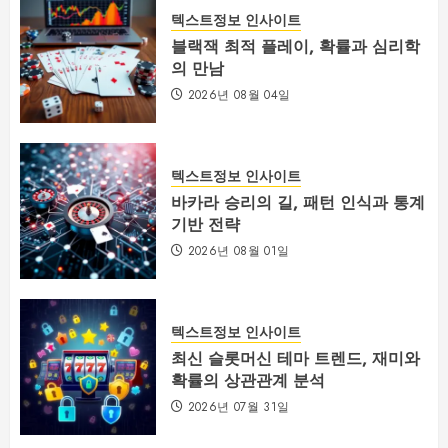
텍스트정보 인사이트
블랙잭 최적 플레이, 확률과 심리학
의 만남
2026년 08월 04일
텍스트정보 인사이트
바카라 승리의 길, 패턴 인식과 통계
기반 전략
2026년 08월 01일
텍스트정보 인사이트
최신 슬롯머신 테마 트렌드, 재미와
확률의 상관관계 분석
2026년 07월 31일