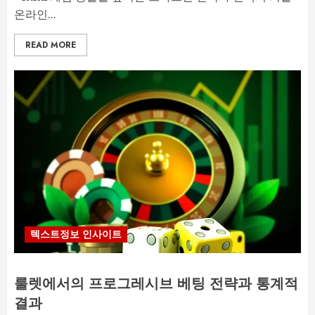
온라인...
READ MORE
텍스트정보 인사이트
룰렛에서의 프로그레시브 베팅 전략과 통계적
결과