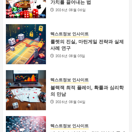
가치를 끌어내는 법
2026년 08월 06일
텍스트정보 인사이트
룰렛의 진실, 마틴게일 전략과 실제
사례 연구
2026년 08월 05일
텍스트정보 인사이트
블랙잭 최적 플레이, 확률과 심리학
의 만남
2026년 08월 04일
텍스트정보 인사이트