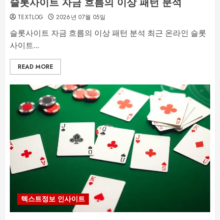
슬롯사이트 자금 흐름의 이상 패턴 분석
TEXTLOG
2026년 07월 05일
슬롯사이트 자금 흐름의 이상 패턴 분석 최근 온라인 슬롯
사이트...
READ MORE
텍스트정보 인사이트