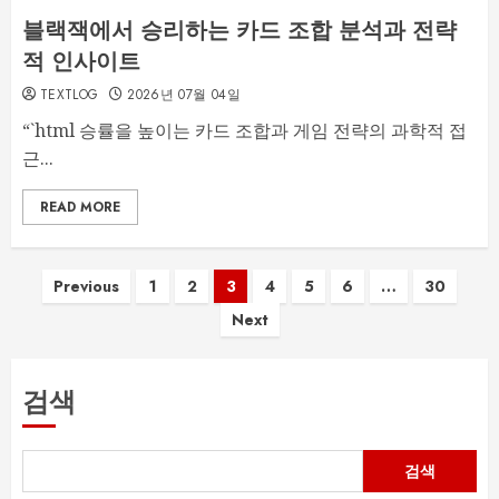
블랙잭에서 승리하는 카드 조합 분석과 전략
적 인사이트
TEXTLOG
2026년 07월 04일
“`html 승률을 높이는 카드 조합과 게임 전략의 과학적 접
근...
READ MORE
글
Previous
1
2
3
4
5
6
…
30
Next
페
이
검색
지
매
검색