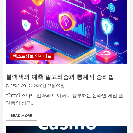
텍스트정보 인사이트
블랙잭의 예측 알고리즘과 통계적 승리법
TEXTLOG
2026년 07월 09일
“`html 스마트 전략과 데이터로 승부하는 온라인 게임 플
랫폼의 성공...
READ MORE