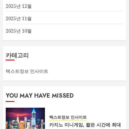
2025년 12월
2025년 11월
2025년 10월
카테고리
텍스트정보 인사이트
YOU MAY HAVE MISSED
텍스트정보 인사이트
카지노 미니게임, 짧은 시간에 최대