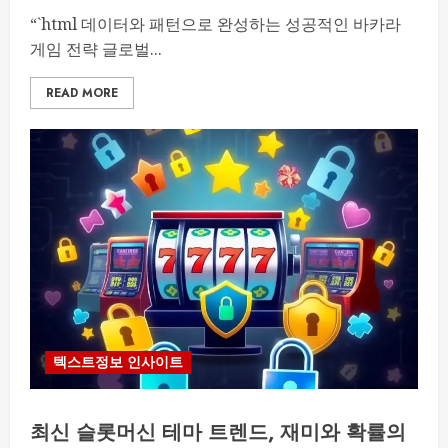
“`html 데이터와 패턴으로 완성하는 성공적인 바카라
게임 전략 글로벌...
READ MORE
텍스트정보 인사이트
최신 슬롯머신 테마 트렌드, 재미와 확률의