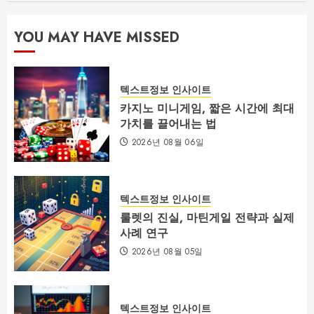
YOU MAY HAVE MISSED
텍스트정보 인사이트
카지노 미니게임, 짧은 시간에 최대
가치를 끌어내는 법
2026년 08월 06일
텍스트정보 인사이트
룰렛의 진실, 마틴게일 전략과 실제
사례 연구
2026년 08월 05일
텍스트정보 인사이트