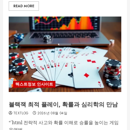
READ MORE
텍스트정보 인사이트
블랙잭 최적 플레이, 확률과 심리학의 만남
TEXTLOG
2026년 08월 04일
“`html 전략적 사고와 확률 이해로 승률을 높이는 게임
운영법...