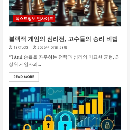
텍스트정보 인사이트
블랙잭 게임의 심리전, 고수들의 승리 비법
TEXTLOG
2026년 07월 28일
“`html 승률을 좌우하는 전략과 심리의 미묘한 균형, 최
상위 게임자의...
READ MORE