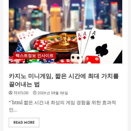
텍스트정보 인사이트
카지노 미니게임, 짧은 시간에 최대 가치를
끌어내는 법
TEXTLOG
2026년 08월 06일
“`html 짧은 시간 내 최상의 게임 경험을 위한 효과적
인...
READ MORE