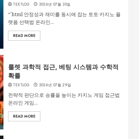
TEXTLOG
2026년 07월 30일
“`html 안정성과 재미를 동시에 잡는 토토·카지노 플
랫폼 선택법 온라인...
READ MORE
룰렛 과학적 접근, 베팅 시스템과 수학적
확률
TEXTLOG
2026년 07월 29일
전략적 판단으로 승률을 높이는 카지노 게임 접근법
온라인 게임...
READ MORE