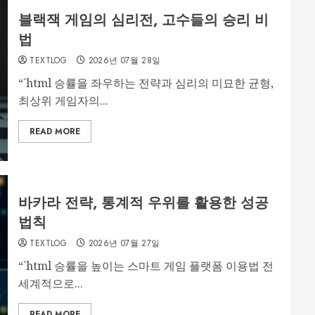
블랙잭 게임의 심리전, 고수들의 승리 비
법
TEXTLOG
2026년 07월 28일
“`html 승률을 좌우하는 전략과 심리의 미묘한 균형,
최상위 게임자의...
READ MORE
바카라 전략, 통계적 우위를 활용한 성공
법칙
TEXTLOG
2026년 07월 27일
“`html 승률을 높이는 스마트 게임 플랫폼 이용법 전
세계적으로...
READ MORE