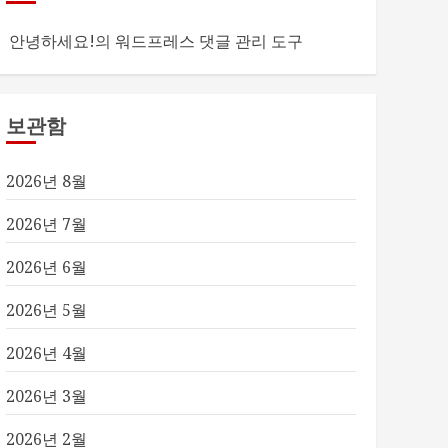
안녕하세요!
의
워드프레스 댓글 관리 도구
보관함
2026년 8월
2026년 7월
2026년 6월
2026년 5월
2026년 4월
2026년 3월
2026년 2월