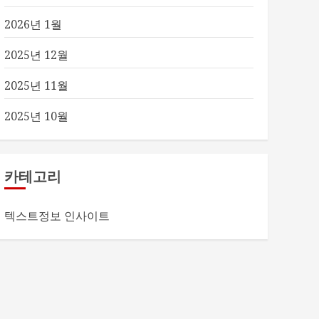
2026년 1월
2025년 12월
2025년 11월
2025년 10월
카테고리
텍스트정보 인사이트