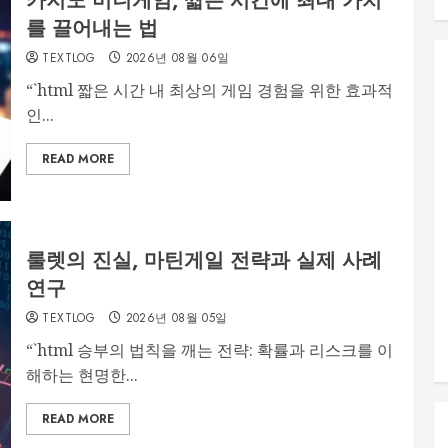
카지노 미니게임, 짧은 시간에 최대 가치
를 끌어내는 법
TEXTLOG
2026년 08월 06일
“`html 짧은 시간 내 최상의 게임 경험을 위한 효과적
인...
READ MORE
룰렛의 진실, 마틴게일 전략과 실제 사례
연구
TEXTLOG
2026년 08월 05일
“`html 승부의 법칙을 깨는 전략: 확률과 리스크를 이
해하는 현명한...
READ MORE