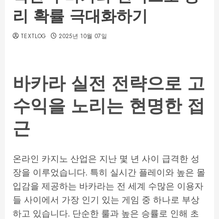
리 확률 극대화하기
TEXTLOG
2025년 10월 07일
바카라 실전 전략으로 고
수익을 노리는 현명한 접
근
온라인 카지노 산업은 지난 몇 년 사이 급격한 성
장을 이루었습니다. 특히 실시간 플레이와 높은 몰
입감을 제공하는 바카라는 전 세계 수많은 이용자
들 사이에서 가장 인기 있는 게임 중 하나로 부상
하고 있습니다. 단순한 룰과 높은 승률로 인해 초