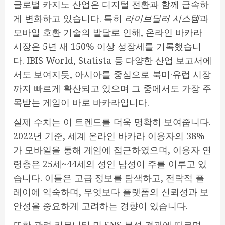
글로벌 카지노 산업은 디지털 전환과 함께 급속하
게 변화하고 있습니다. 특히
라이브딜러 시스템
과
모바일 호환 기술의 발달로 인해, 온라인 바카라
시장은 5년 새 150% 이상 성장세를 기록했습니
다. IBIS World, Statista 등 다양한 산업 보고서에
서도 보여지듯, 아시아를 중심으로 북미·유럽 시장
까지 빠르게 확산되고 있으며 그 중에서도 가장 주
목받는 게임이 바로 바카라입니다.
실제 수치는 이 트렌드를 더욱 명확히 보여줍니다.
2022년 기준, 세계 온라인 바카라 이용자의 38%
가 모바일을 통해 게임에 접근하였으며, 이용자 연
령층은 25세~44세의 성인 남성이 주를 이루고 있
습니다. 이들은 고급 정보를 탐색하고, 전략적 플
레이에 익숙하며, 무엇보다 플랫폼의 신뢰성과 보
안성을 중요하게 고려하는 경향이 있습니다.