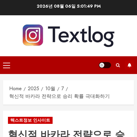
Skip
2026년 08월 06일
5:01:50 PM
to
content
Primary
Menu
Home
2025
10월
7
혁신적 바카라 전략으로 승리 확률 극대화하기
텍스트정보 인사이트
혁신적 바카라 전략으로 승