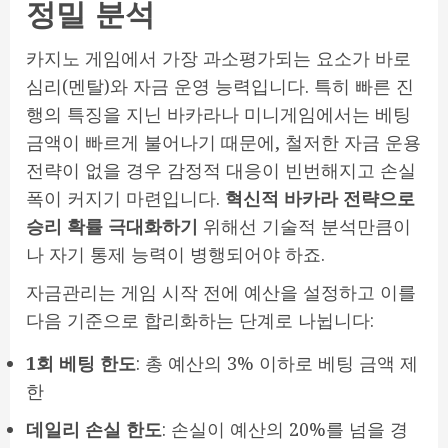
정밀 분석
카지노 게임에서 가장 과소평가되는 요소가 바로
심리(멘탈)와 자금 운영 능력입니다. 특히 빠른 진
행의 특징을 지닌 바카라나 미니게임에서는 베팅
금액이 빠르게 불어나기 때문에, 철저한 자금 운용
전략이 없을 경우 감정적 대응이 빈번해지고 손실
폭이 커지기 마련입니다.
혁신적 바카라 전략으로
승리 확률 극대화하기
위해선 기술적 분석만큼이
나 자기 통제 능력이 병행되어야 하죠.
자금관리는 게임 시작 전에 예산을 설정하고 이를
다음 기준으로 합리화하는 단계로 나뉩니다:
1회 베팅 한도
: 총 예산의 3% 이하로 베팅 금액 제
한
데일리 손실 한도
: 손실이 예산의 20%를 넘을 경