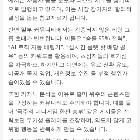
에서는 사용자 승률 분포와 리스크 지수를 정기적
으로 발행하고 있으며, 이는 시장 참가자의 합리적
결정을 돕는 참고자료가 됩니다.
반면 일부 커뮤니티에서는 검증되지 않은 베팅 그
룹 초대가 빈번합니다. 이들은 “승률 95% 전략”,
“AI 로직 자동 베팅기”, “실시간 룰렛 핫 배당 공
유” 등의 키워드를 활용하여, 초심자들의 호기심
을 자극하죠. 하지만 그 이면에는 유료 전환 유도,
비공개 쪽지 영업, 개인정보 수집 등 부정 행위가
숨어있을 수 있습니다.
또한 카지노 분석을 이유로 흥미 위주의 콘텐츠만
을 구성하는 커뮤니티도 주의해야 합니다. 예를 들
어 ‘금주의 미니게임 한판 승부’ 같은 게시물은 전
략보단 투기성 플레이를 조장하며, 의도치 않게 고
위험 행동을 반복하게 만들 수 있습니다.