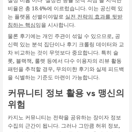
설정 미흡’이나 ‘설정된 승률 조작 의심’을 지적한
비율은 총 18.4%에 이르렀습니다. 이는 공신력 있
는 플랫폼 선별이야말로
실전 전략의 효과를 뒷받
침하는 핵심
임을 시사합니다.
물론 후기에는 개인 주관이 섞일 수 있으므로, 공
신력 있는 분석 집단이나 후기 크롤링 데이터와 교
차 비교하는 것이 무엇보다 중요합니다. 특히 슬
롯, 블랙잭, 룰렛 등에서 다수 이용자의 리뷰 활동
패턴을 추적할 경우, 무의미한 후기와 실제 피드백
을 식별하는 기준도 마련이 가능합니다.
커뮤니티 정보 활용 vs 맹신의
위험
카지노 커뮤니티는 전략을 공유하는 장이자 정보
수집의 근간이 됩니다. 그러나 그만큼 허위 정보,