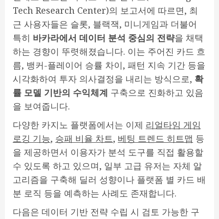
Tech Research Center)의 보고서에 따르면, 최
근 사용자들은 슬롯, 블랙잭, 미니게임과 더불어
특히
바카라에서 데이터 분석 중심의 전략
을 채택
하는 경향이 뚜렷해졌습니다. 이는 주어진 카드 흐
름, 뱅커-플레이어 승률 차이, 패턴 지속 기간 등을
시각화하여 투자 의사결정을 내리는 방식으로,
확
률 모델 기반의 수익체계
구축으로 진화하고 있음
을 보여줍니다.
다양한 카지노 플랫폼에서는 이제
리얼타임 게임
로깅 기능
,
승패 비율 차트
,
베팅 트렌드 히트맵
등
을 제공하면서 이용자가 분석 도구를 직접 활용할
수 있도록 하고 있으며, 일부 고급 유저는 자체 알
고리즘을 구축해 딜러 성향이나 플랫폼 별 카드 배
분 로직 등을 예측하는 사례도 존재합니다.
다음은 데이터 기반 전략 수립 시 검토 가능한 구