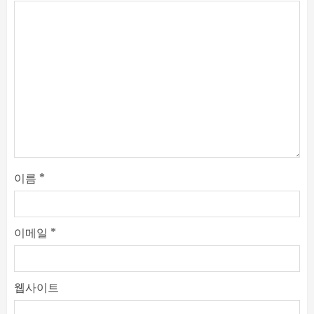
이름
*
이메일
*
웹사이트