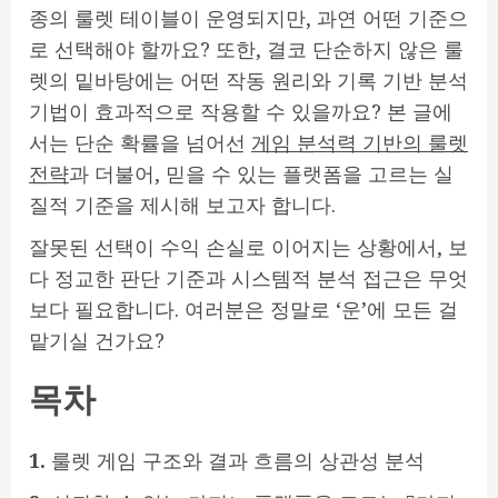
종의 룰렛 테이블이 운영되지만, 과연 어떤 기준으
로 선택해야 할까요? 또한, 결코 단순하지 않은 룰
렛의 밑바탕에는 어떤 작동 원리와 기록 기반 분석
기법이 효과적으로 작용할 수 있을까요? 본 글에
서는 단순 확률을 넘어선
게임 분석력 기반의 룰렛
전략
과 더불어, 믿을 수 있는 플랫폼을 고르는 실
질적 기준을 제시해 보고자 합니다.
잘못된 선택이 수익 손실로 이어지는 상황에서, 보
다 정교한 판단 기준과 시스템적 분석 접근은 무엇
보다 필요합니다. 여러분은 정말로 ‘운’에 모든 걸
맡기실 건가요?
목차
1.
룰렛 게임 구조와 결과 흐름의 상관성 분석