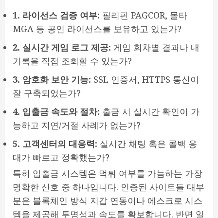
1. 라이선스 검증 여부:
필리핀 PAGCOR, 몰타
MGA 등 공인 라이선스를 보유하고 있는가?
2. 실시간 게임 로그 제공:
게임 회차별 결과나 내
기록을 직접 조회할 수 있는가?
3. 암호화 보안 기능:
SSL 인증서, HTTPS 통신이
잘 구축되었는가?
4. 입출금 속도와 절차:
출금 시 실시간 확인이 가
능하고 지연/거절 사례가 없는가?
5. 고객센터의 대응력:
실시간 채팅 혹은 콜백 응
대가 빠르고 정확했는가?
특히 입출금 시스템은 먹튀 여부를 가늠하는 가장
명확한 신호 중 하나입니다. 인증된 사이트들 대부
분은 블록체인 방식 지갑 연동이나 에스크로 시스
템을 제공해 투명성과 속도를 확보합니다. 반면 일