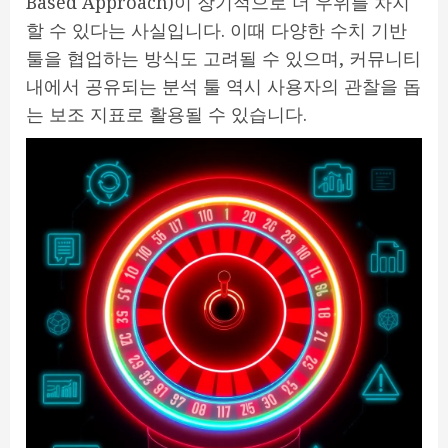
Based Approach)이 장기적으로 더 우위를 차지
할 수 있다는 사실입니다. 이때 다양한 수치 기반
툴을 협업하는 방식도 고려될 수 있으며, 커뮤니티
내에서 공유되는 분석 툴 역시 사용자의 관찰을 돕
는 보조 지표로 활용될 수 있습니다.