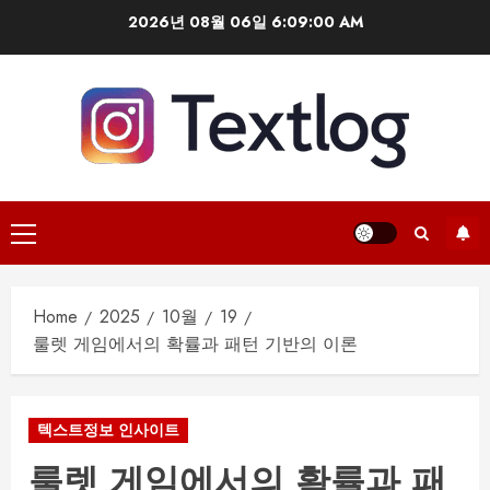
Skip
2026년 08월 06일
6:09:02 AM
to
content
Primary
Menu
Home
2025
10월
19
룰렛 게임에서의 확률과 패턴 기반의 이론
텍스트정보 인사이트
룰렛 게임에서의 확률과 패