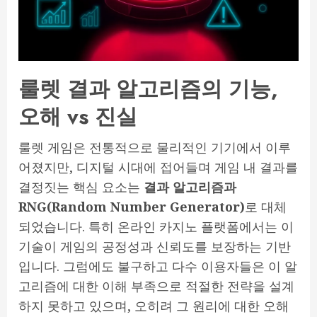
룰렛 결과 알고리즘의 기능,
오해 vs 진실
룰렛 게임은 전통적으로 물리적인 기기에서 이루
어졌지만, 디지털 시대에 접어들며 게임 내 결과를
결정짓는 핵심 요소는
결과 알고리즘과
RNG(Random Number Generator)
로 대체
되었습니다. 특히 온라인 카지노 플랫폼에서는 이
기술이 게임의 공정성과 신뢰도를 보장하는 기반
입니다. 그럼에도 불구하고 다수 이용자들은 이 알
고리즘에 대한 이해 부족으로 적절한 전략을 설계
하지 못하고 있으며, 오히려 그 원리에 대한 오해