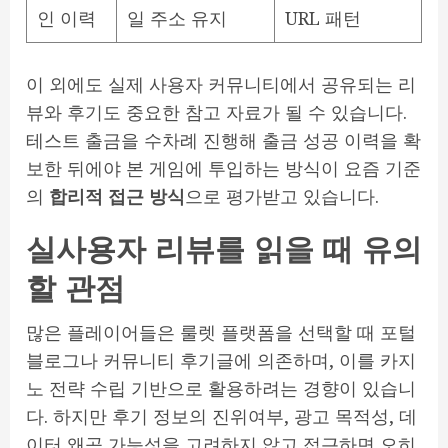
인 이력
일 주소 유지
URL 패턴
이 외에도 실제 사용자 커뮤니티에서 공유되는 리
뷰와 후기도 중요한 참고 자료가 될 수 있습니다.
테스트 출금을 수차례 진행해 출금 성공 이력을 확
보한 뒤에야 본 게임에 투입하는 방식이 요즘 기준
의
합리적 접근 방식
으로 평가받고 있습니다.
실사용자 리뷰를 읽을 때 유의
할 관점
많은 플레이어들은 룰렛 플랫폼을 선택할 때 포털
블로그나 커뮤니티 후기글에 의존하며, 이를 카지
노 전략 수립 기반으로 활용하려는 경향이 있습니
다. 하지만 후기 정보의 진위여부, 광고 목적성, 데
이터 왜곡 가능성을 고려하지 않고 접근하면 오히