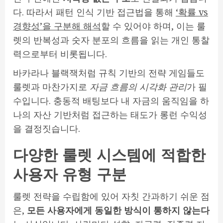
다. 따라서 패턴 인식 기반 접근법을 통해
‘확률 vs
경향성’을 구분해 해석
할 수 있어야 하며, 이는 룰
렛의 반복성과 숫자 분포의 흐름을 읽는 개인 통찰
력으로부터 비롯됩니다.
바카라나 블랙잭처럼 규칙 기반의 전략 게임들도
룰렛과 마찬가지로
자금 흐름의 시각화 관리
가 필
수입니다. 충동적 배팅보다 내 자금의 움직임을 하
나의 자산 기반처럼 접근하는 태도가 롱런 수익성
을 결정짓습니다.
다양한 룰렛 시스템에 적합한
사용자 유형 구분
룰렛 전략을 수립함에 있어 자칫 간과하기 쉬운 점
은,
모든 사용자에게 동일한 방식이 통하지 않는다