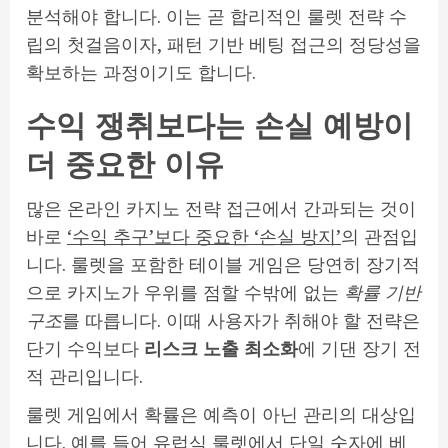
분석해야 합니다. 이는 곧 합리적인 룰렛 전략 수
립의 첫걸음이자, 패턴 기반 베팅 접근의 정당성을
확보하는 과정이기도 합니다.
수익 쟁취보다는 손실 예방이
더 중요한 이유
많은 온라인 카지노 전략 접근에서 간과되는 것이
바로
‘수익 추구’보다 중요한 ‘손실 방지’
의 관점입
니다. 룰렛을 포함한 테이블 게임은 당연히 장기적
으로 카지노가 우위를 점할 수밖에 없는
확률 기반
구조
를 따릅니다. 이때 사용자가 취해야 할 전략은
단기 수익보다
리스크 노출 최소화
에 기댄 장기 전
적 관리입니다.
룰렛 게임에서 확률은 예측이 아닌 관리의 대상입
니다. 예를 들어 유럽식 룰렛에서 단일 숫자에 베