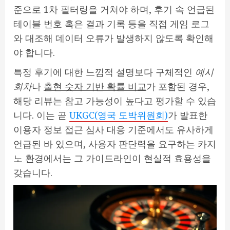
준으로 1차 필터링을 거쳐야 하며, 후기 속 언급된
테이블 번호 혹은 결과 기록 등을 직접 게임 로그
와 대조해 데이터 오류가 발생하지 않도록 확인해
야 합니다.
특정 후기에 대한 느낌적 설명보다 구체적인
예시
회차
나
출현 숫자 기반 확률 비교
가 포함된 경우,
해당 리뷰는 참고 가능성이 높다고 평가할 수 있습
니다. 이는 곧
UKGC(영국 도박위원회)
가 발표한
이용자 정보 접근 심사 대응 기준에서도 유사하게
언급된 바 있으며, 사용자 판단력을 요구하는 카지
노 환경에서는 그 가이드라인이 현실적 효용성을
갖습니다.