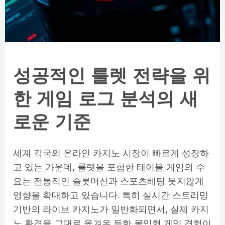
성공적인 룰렛 전략을 위
한 게임 로그 분석의 새
로운 기준
세계 각국의 온라인 카지노 시장이 빠르게 성장하
고 있는 가운데, 룰렛을 포함한 테이블 게임의 수
요는 전통적인 슬롯머신과 스포츠베팅 못지않게
영향을 확대하고 있습니다. 특히 실시간 스트리밍
기반의 라이브 카지노가 일반화되면서, 실제 카지
노 환경을 그대로 옮겨온 듯한 몰입형 게임 경험이