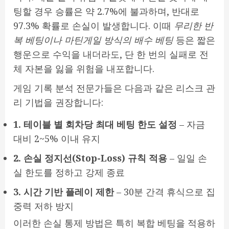
팅할 경우 승률은 약 2.7%에 불과하며, 반대로
97.3% 확률로 손실이 발생합니다. 이때
무리한 반
복 베팅이나 마틴게일 방식의 배수 베팅
등은 짧은
행운으로 수익을 내더라도, 단 한 번의 실패로 전
체 자본을 잃을 위험을 내포합니다.
게임 기록 분석 전문가들은 다음과 같은 리스크 관
리 기법을 권장합니다:
1. 테이블 별 회차당 최대 베팅 한도 설정
– 자금
대비 2~5% 이내 유지
2. 손실 정지선(Stop-Loss) 규칙 적용
– 일일 손
실 한도를 정하고 강제 종료
3. 시간 기반 플레이 제한
– 30분 간격 휴식으로 집
중력 저하 방지
이러한 손실 통제 방법은 특히 복합 베팅을 적용하