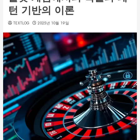
턴 기반의 이론
TEXTLOG
2025년 10월 19일