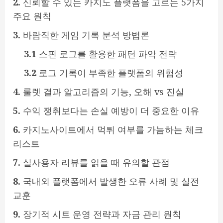
2.
신뢰할 수 있는 카지노 플랫폼을 고르는 5가지
주요 원칙
3.
바람직한 게임 기록 분석 방법론
3.1
스핀 로그를 활용한 패턴 파악 전략
3.2
로그 기록이 부족한 플랫폼의 위험성
4.
룰렛 결과 알고리즘의 기능, 오해 vs 진실
5.
수익 쟁취보다는 손실 예방이 더 중요한 이유
6.
카지노사이트에서 먹튀 여부를 가늠하는 체크
리스트
7.
실사용자 리뷰를 읽을 때 유의할 관점
8.
국내외 플랫폼에서 발생한 오류 사례 및 실전
교훈
9.
장기적 시트 운영 전략과 자금 관리 원칙