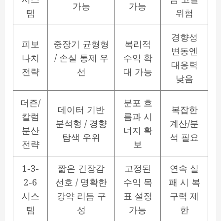
가능
가능
템
위험
경향성
피보
중장기 균형형
복리적
변동엔
나치
/ 손실 통제 우
수익 확
대응력
전략
선
대 가능
낮음
더즌/
분포 흐
데이터 기반
복잡한
칼럼
름과 시
분석형 / 경향
계산/분
분산
너지 확
탐색 우위
석 필요
전략
보
1-3-
짧은 긴장감
고정된
연속 실
2-6
선호 / 명확한
수익 목
패 시 복
시스
강약 리듬 구
표 설정
구력 제
템
성
가능
한