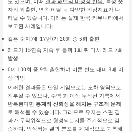
도 있으며, 이때
결과 패턴의 비정상 반복
, 특정 숫
자의 과출현, 연속 이탈 등 다양한 의심지표가 나
타날 수 있습니다. 아래는 실제 한국 커뮤니티에서
보고된 사례입니다:
같은 숫자(예: 17번)가 20회 중 5회 출현
레드가 15연속 지속 후 블랙 1회 뒤 다시 레드 7회
발생
0이 100회 중 9회 출현하며 이론 빈도 대비 3배 이
상 과잉
이러한 결과들은 단일 게임으로는 오차 영역으로
치부될 수 있으나, 수백 회 이상 누적된 기록에서
반복된다면
통계적 신뢰성을 해치는 구조적 문제
로 해석될 수 있습니다. 그러므로 유저는 스핀 결
과가 무작위적으로 형성되는지를 주기적으로 검
증하며, 의심되는 결과 분포를 체계적으로 기록해