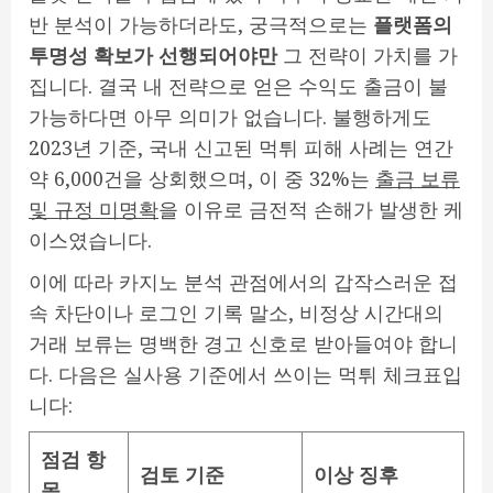
반 분석이 가능하더라도, 궁극적으로는
플랫폼의
투명성 확보가 선행되어야만
그 전략이 가치를 가
집니다. 결국 내 전략으로 얻은 수익도 출금이 불
가능하다면 아무 의미가 없습니다. 불행하게도
2023년 기준, 국내 신고된 먹튀 피해 사례는 연간
약 6,000건을 상회했으며, 이 중 32%는
출금 보류
및 규정 미명확
을 이유로 금전적 손해가 발생한 케
이스였습니다.
이에 따라 카지노 분석 관점에서의 갑작스러운 접
속 차단이나 로그인 기록 말소, 비정상 시간대의
거래 보류는 명백한 경고 신호로 받아들여야 합니
다. 다음은 실사용 기준에서 쓰이는 먹튀 체크표입
니다:
점검 항
검토 기준
이상 징후
목