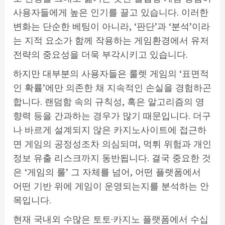
사용자들에게 높은 인기를 끌고 있습니다. 이러한
변화는 단순한 베팅이 아니라, ‘판단’과 ‘분석’이라
는 지적 요소가 함께 작용하는 게임환경에서 유저
전략의 중요성을 더욱 부각시키고 있습니다.
하지만 대부분의 사용자들은 룰렛 게임의 ‘표면적
인 확률’에만 의존한 채 지속적인 손실을 경험하곤
합니다. 랜덤함 속의 규칙성, 혹은 알고리즘의 영
향력 등을 간과하는 경우가 많기 때문입니다. 더구
나 바르게 설계되지 않은 카지노사이트에 접근하
면 게임의 공정성조차 의심되며, 먹튀 위험과 개인
정보 유출 리스크까지 동반됩니다. 결국 중요한 것
은 ‘게임의 룰’ 그 자체를 넘어, 어떤 플랫폼에서
어떤 기반 위에 게임이 운영되는지를 분석하는 안
목입니다.
현재 국내외 수많은 토토·카지노 플랫폼에서 수십