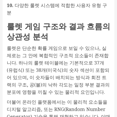
10.
다양한 룰렛 시스템에 적합한 사용자 유형 구
분
룰렛 게임 구조와 결과 흐름의
상관성 분석
룰렛은 단순한 확률 게임으로 보일 수 있으나, 실
제로는 그 안에 복합적인 구조적 요소들이 존재합
니다. 하나의 룰렛 테이블에는 기본적으로 37개
(유럽식) 또는 38개(미국식)의 숫자 섹션이 포함되
어 있으며, 이 숫자들이 배치되는 방식과 회전 트
랙의 구조, 공(볼)의 낙하 각도는 일정 부분 결과의
분포에 영향을 끼칠 수 있는 물리적 요인입니다.
더불어 온라인 플랫폼에서는 이 물리적 요소들을
디지털 알고리즘, 또는 RNG(Random Number
Generator) 기술을 통해 재현하고 있습니다. 이때