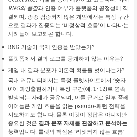
RNG의 품질
과 인증 여부가 플랫폼의 공정성에 직
결되며, 종종 검증되지 않은 게임에서는 특정 구간
으로 결과가 집중되는 ‘비정상적 흐름’이 나타나는
사례들이 보고되곤 합니다.
RNG 기술이 국제 인증을 받았는가?
플랫폼에서 결과 로그를 공개하지 않는 이유는?
게임 내 결과 분포가 이론적 확률을 벗어나는가?
국내 커뮤니티에서는 특정 룰렛사이트에서 ‘숫자
0’이 과잉출현하거나 특정 구간(예: 1~12)로 연속
발생되는 사례가 공유되며, 이를 근거로 일부 플레
이어들은 게임 흐름을 읽는 pseudo-패턴 전략을
시도하기도 합니다. 물론 이것이 정답은 아니지만
중요한 것은
결과 분포 자체를 관찰하고 분석하는
능력
입니다. 룰렛의 핵심은 ‘리셋되지 않는 흐름’