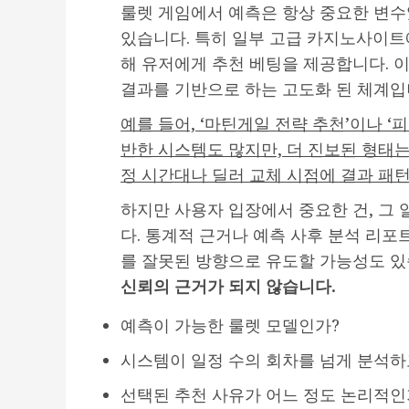
룰렛 게임에서 예측은 항상 중요한 변수
있습니다. 특히 일부 고급 카지노사이트
해 유저에게 추천 베팅을 제공합니다. 이
결과를 기반으로 하는 고도화 된 체계입
예를 들어, ‘마틴게일 전략 추천’이나 ‘
반한 시스템도 많지만, 더 진보된 형태
정 시간대나 딜러 교체 시점에 결과 패
하지만 사용자 입장에서 중요한 건, 그
다. 통계적 근거나 예측 사후 분석 리
를 잘못된 방향으로 유도할 가능성도 있
신뢰의 근거가 되지 않습니다.
예측이 가능한 룰렛 모델인가?
시스템이 일정 수의 회차를 넘게 분석하
선택된 추천 사유가 어느 정도 논리적인