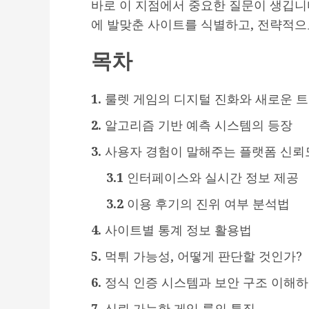
바로 이 지점에서 중요한 질문이 생깁니
에 발맞춘 사이트를 식별하고, 전략적으
목차
1.
룰렛 게임의 디지털 진화와 새로운 
2.
알고리즘 기반 예측 시스템의 등장
3.
사용자 경험이 말해주는 플랫폼 신뢰
3.1
인터페이스와 실시간 정보 제공
3.2
이용 후기의 진위 여부 분석법
4.
사이트별 통계 정보 활용법
5.
먹튀 가능성, 어떻게 판단할 것인가?
6.
정식 인증 시스템과 보안 구조 이해
7.
신뢰 가능한 게임 룸의 특징