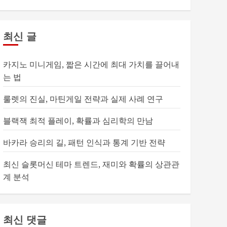
최신 글
카지노 미니게임, 짧은 시간에 최대 가치를 끌어내
는 법
룰렛의 진실, 마틴게일 전략과 실제 사례 연구
블랙잭 최적 플레이, 확률과 심리학의 만남
바카라 승리의 길, 패턴 인식과 통계 기반 전략
최신 슬롯머신 테마 트렌드, 재미와 확률의 상관관
계 분석
최신 댓글