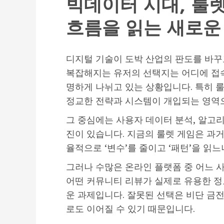
빅데이터 시대, 룰렛
흐름을 읽는 새로운
디지털 기술이 도박 산업의 판도를 바꾸
복잡해지는 유저의 선택지는 어디에 접속
명하게 나뉘고 있는 상황입니다. 특히 
정교한 전략과 시스템이 개입되는 영역
그 중심에는 사용자 데이터 분석, 알고리
진이 있습니다. 지금의 룰렛 게임은 과거
율적으로 ‘변수’를 줄이고 ‘패턴’을 읽
그러나 수많은 온라인 플랫폼 중 어느 
어떤 커뮤니티 리뷰가 실제로 유용한 정
운 과제입니다. 잘못된 선택은 비단 금
로도 이어질 수 있기 때문입니다.