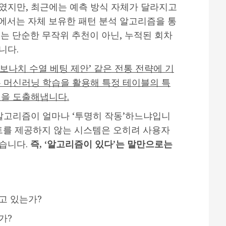
였지만, 최근에는 예측 방식 자체가 달라지고
에서는 자체 보유한 패턴 분석 알고리즘을 통
는 단순한 무작위 추천이 아닌, 누적된 회차
니다.
피보나치 수열 베팅 제안’ 같은 전통 전략에 기
는 머신러닝 학습을 활용해 특정 테이블의 특
턴을 도출해냅니다.
 알고리즘이 얼마나 ‘투명히 작동’하느냐입니
포트를 제공하지 않는 시스템은 오히려 사용자
습니다.
즉, ‘알고리즘이 있다’는 말만으로는
고 있는가?
가?