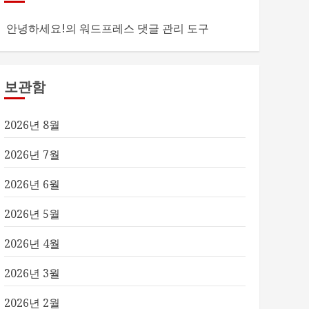
안녕하세요!
의
워드프레스 댓글 관리 도구
보관함
2026년 8월
2026년 7월
2026년 6월
2026년 5월
2026년 4월
2026년 3월
2026년 2월