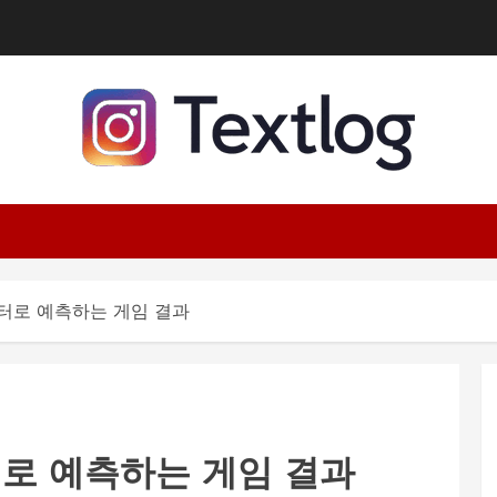
터로 예측하는 게임 결과
터로 예측하는 게임 결과