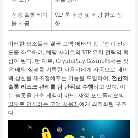
전용 슬롯 테이
VIP 룸 운영 및 배팅 한도 상
블 제공
향
이러한 요소들은 결국 고액 베터의 접근성과 신뢰
도를 좌우하며, 해당 사이트의 VIP 유치 전략의 핵
심이 된다. 한 예로, CryptoPlay Casino에서는 잦
은 베팅 실패를 기록한 사용자에게 자동으로 페이
백 상한을 재조정해주는 기능을 도입하여,
전반적
슬롯 리스크 관리를 팀 단위로 수행
하고 있다. 이
는 슬롯을 단순 게임이 아닌,
재정 포트폴리오의
일부로 인식하는 고액 사용자
에게 최적화된 구조
다.