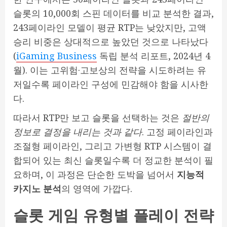
슬롯의 10,000회 스핀 데이터를 비교 분석한 결과,
243페이라인 모델이 평균 RTP는 낮았지만, 고액
승리 비중은 상대적으로 높았던 것으로 나타났다
(
iGaming Business
독립 분석 리포트, 2024년 4
월). 이는 고위험·고보상의 전략을 시도하려는 유
저일수록 페이라인 구성에 민감해야 함을 시사한
다.
따라서 RTP만 보고 슬롯을 선택하는 것은
절반의
정보로 결정을 내리는 것과 같다
. 고정 페이라인과
조절형 페이라인, 그리고 가변형 RTP 시스템이 결
합되어 있는 최신 슬롯일수록 더 정교한 분석이 필
요하며, 이 과정은 단순한 도박을 넘어서
지능적
카지노 분석
의 영역에 가깝다.
슬롯 게임 유형별 플레이 전략