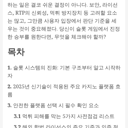
하는 일은 결코 쉬운 결정이 아니다. 보안, 라이선
스, RTP의 신뢰성, 먹튀 방지장치 등 고려할 요소
는 많고, 그만큼 사용자 입장에서 판단 기준을 세
우는 것이 중요해졌다. 당신이 슬롯 게임에서 진정
한 승부를 원한다면, 무엇을 체크해야 할까?
목차
1.
슬롯 시스템의 진화: 기본 구조부터 알고 시작하
자
2.
2025년 신기술이 적용된 주요 카지노 플랫폼 흐
름
3.
안전한 플랫폼 선택 시 필수 확인 요소
3.1
먹튀 피해를 막는 5가지 사전점검 리스트
3.2
해외 합법 라이선스의 주요 기준과 인증 절