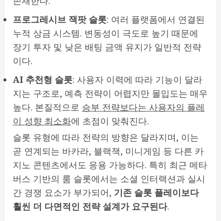
존재한다.
프로그레시브 잭팟 슬롯
: 여러 플랫폼에서 연결된
누적 상금 시스템. 변동성이 극도로 높기 때문에
장기 투자 및 낮은 배팅 금액 유지가 일반적 전략
이다.
AI 추천형 슬롯
: 사용자 이력에 따라 기능이 달라
지는 구조로, 예측 전략이 어렵지만 몰입도는 매우
높다. 본질적으로
승부 전략보다는 사용자의 플레
이 성향 최소화
에 초점이 맞춰진다.
슬롯 유형에 따라 전략의 방향은 달라지며, 이는
곧 연계되는 바카라, 블랙잭, 미니게임 등 다른 카
지노 콘텐츠에서도 응용 가능하다. 특히 최근 메타
버스 기반의 룸 슬롯에서는 소셜 인터랙션과 실시
간 경쟁 요소가 부가되어,
기존 슬롯 플레이보다
훨씬 더 다면적인 전략 설계가 요구된다
.