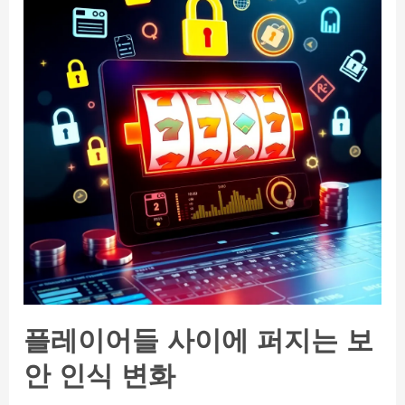
플레이어들 사이에 퍼지는 보
안 인식 변화