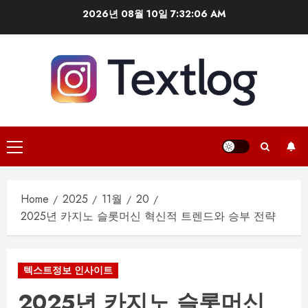
Skip
2026년 08월 10일
7:32:07 AM
to
content
Primary
Menu
Home
2025
11월
20
2025년 카지노 슬롯머신 혁신적 트렌드와 승부 전략
텍스트정보 인사이트
2025년 카지노 슬롯머신