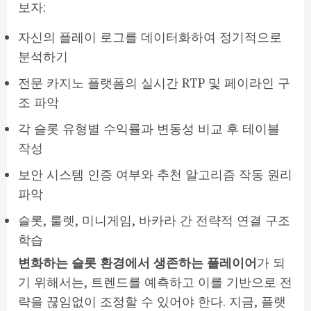
보자:
자신의 플레이 로그를 데이터화하여 정기적으로
분석하기
전문 카지노 플랫폼의 실시간 RTP 및 페이라인 구
조 파악
각 슬롯 유형별 수익률과 변동성 비교 후 테이블
작성
보안 시스템 인증 여부와 추천 알고리즘 작동 원리
파악
슬롯, 룰렛, 미니게임, 바카라 간 전략적 연결 구조
학습
변화하는 슬롯 환경에서 생존하는 플레이어
가 되
기 위해서는, 트렌드를 예측하고 이를 기반으로 전
략을 끊임없이 조정할 수 있어야 한다. 지금, 플랫