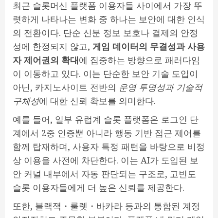
최근 슬롯머신 플랫폼 이용자들 사이에서 가장 뚜
렷하게 나타나는 변화 중 하나는 보안에 대한 인식
의 전환이다. 단순 신분 정보 보호나 결제의 안정
성에 한정되지 않고,
게임 데이터의 무결성과 사용
자 제어권의 확대
에 집중하는 방향으로 패러다임
이 이동하고 있다. 이는 단순한 보안 기술 도입이
아닌, 카지노사이트 전반의
운영 투명성과 기술적
구체성
에 대한 신뢰 확보를 의미한다.
예를 들어, 일부 유럽계 슬롯 플랫폼은 로그인 단
계에서 2중 인증뿐 아니라
행동 기반 접근 제어
를
함께 탑재하며, 사용자 특정 패턴을 바탕으로 비정
상 이용을 사전에 차단한다. 이는 AI가 도입된 보
안 커널 내부에서 자동 판단되는 구조로, 고빈도
슬롯 이용자들에게 더 높은 신뢰를 제공한다.
또한, 블랙잭・룰렛・바카라 등과의 통합된 계정