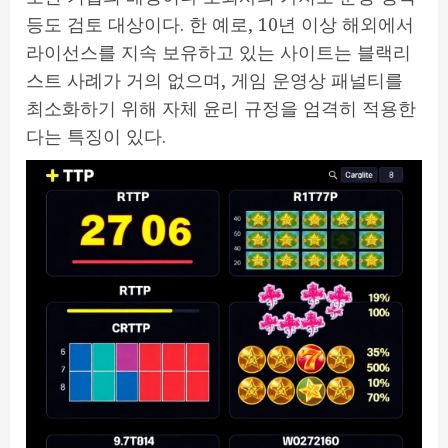
등도 검토 대상이다. 한 예로, 10년 이상 해외에서
라이선스를 지속 보유하고 있는 사이트는 블랙리
스트 사례가 거의 없으며, 게임 운영상 패널티를
최소화하기 위해 자체 윤리 규정을 엄격히 적용한
다는 특징이 있다.