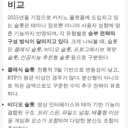
비교
2025년을 기점으로 카지노 플랫폼에 도입되고 있
는 슬롯은 테마나 장르뿐 아니라 사용자 성향에 맞
춘 기능까지 반영되며, 각 유형별로
승부 전략의
구성 방식이 달라지고 있다
. 크게 나눠볼 때, 슬롯
은
클래식 슬롯, 비디오 슬롯, 프로그레시브 잭팟
슬롯, 인공지능 추천형 슬롯
등으로 구분된다.
클래식 슬롯
: 전통적 3릴 기반으로 변동성이 낮고,
RTP가 평균 이상인 경우가 많다. 분산형이 아니므
로 적은 금액으로도 꾸준한 수익 추구 전략이 유효
하다.
비디오 슬롯
: 영상 인터페이스와 테마 기반 기능이
결합된 구조.
프리 스핀, 와일드 넘침, 배틀형 미션
등 게임화 요소가 포함
되며 다양한 분산도 조합이