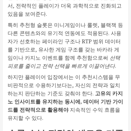
서, 전략적인 플레이가 더욱 과학적으로 진화되고
있음을 보여준다.
특히 추천형 슬롯은 미니게임이나 룰렛, 블랙잭 등
다른 콘텐츠와의 유기적 연동에도 적용된다. 사용
자가 선호하는 페이라인 구조나 RTP 범위 데이터
를 기반으로, 유사한 게임 구조를 갖는 바카라 게
임이나 카지노 이벤트를 함께 추천함으로써
선택
피로를 줄이고 전략 선택을 빠르게 이끌어낸다
.
하지만 플레이어 입장에서는 이 추천시스템을 무
비판적으로 수용하기보다는, 자신의 전략과 일치
하는지 판단하는 기준도 갖춰야 한다.
고유의 카지
노 인사이트를 유지하는 동시에, 데이터 기반 가이
드를 전략적으로 활용해야
지속적인 수익 흐름을
유지할 수 있다.