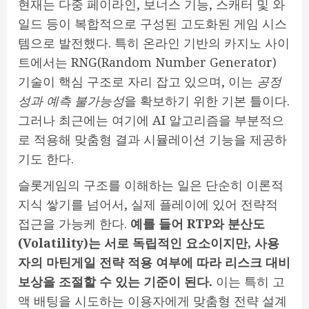
현재는 다중 페이라인, 보너스 기능, 스캐터 및 와
일드 등이 복합적으로 구성된 고도화된 게임 시스
템으로 발전했다. 특히 온라인 기반의 카지노 사이
트에서는 RNG(Random Number Generator)
기술이 핵심 구조로 자리 잡고 있으며, 이는
공정
성과 예측 불가능성
을 확보하기 위한 기본 틀이다.
그러나 최근에는 여기에 AI 알고리즘을 부분적으
로 적용해 맞춤형 결과 시뮬레이션 기능을 제공하
기도 한다.
슬롯게임의 구조를 이해하는 일은 단순히 이론적
지식 쌓기를 넘어서, 실제 플레이에 있어 전략적
접근을 가능케 한다.
예를 들어 RTP와 분산도
(Volatility)는 서로 독립적인 요소이지만, 사용
자의 마틴게일 전략 적용 여부에 따라 리스크 대비
보상을 조절할 수 있는 기준이 된다.
이는 특히 고
액 배팅을 시도하는 이용자에게 맞춤형 전략 설계