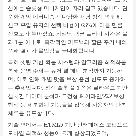
심에는 슬롯형 미니게임이 자리 잡고 있습니다. 단
순한 게임 메커니즘과 다양한 배당 방식 덕분에,
신규 유입 유저의 선택 비율이 65%에 이를 만큼
선호도가 높아졌죠. 게임당 평균 플레이 시간은 불
과 1분 이내로, 즉각적인 피드백과 짧은 주기 내의
승패 결과가 몰입감을 극대화합니다.
특히 셋팅 기반 확률 시스템과 알고리즘 최적화를
통해 운영 주체는 유저 별 패턴 분석까지 가능하
며, 이로 인해 개별 맞춤 보상 출현 빈도도 증가하
는 추세입니다. 최신 슬롯 플랫폼은 클라우드 기반
실시간 데이터 분석과 고정형 페이라인/P2P 보상
형식 등 세분화된 기능들을 접목해 사용자의 반복
체류를 유도합니다.
기술 면에서는 HTML5 기반 인터페이스 도입으로
모바일 최적화 성능이 크게 향상되었으며,