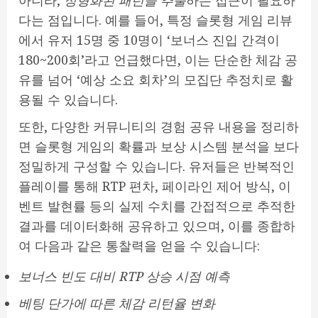
아니라,
정형화된 패턴을 추출
하는 접근이 필요하
다는 점입니다. 예를 들어, 특정 슬롯형 게임 리뷰
에서 유저 15명 중 10명이 ‘보너스 진입 간격이
180~200회’라고 언급했다면, 이는 단순한 체감 공
유를 넘어 ‘예상 소요 회차’의 모집단 추정치로 활
용될 수 있습니다.
또한, 다양한 커뮤니티의 경험 공유 내용을 정리하
면 슬롯형 게임의 확률과 보상 시스템 분석을 보다
정밀하게 구성할 수 있습니다. 유저들은 반복적인
플레이를 통해 RTP 편차, 페이라인 제어 방식, 이
벤트 발현률 등의 실제 수치를 간접적으로 추적한
결과를 데이터화해 공유하고 있으며, 이를 종합하
여 다음과 같은 통찰력을 얻을 수 있습니다:
보너스 빈도 대비 RTP 상승 시점 예측
베팅 단가에 따른 체감 리턴율 변화