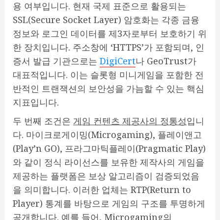
용 여부입니다. 현재 국제 표준으로 활용되는
SSL(Secure Socket Layer) 암호화는 각종 금융
정보와 로그인 데이터를 제3자로부터 보호하기 위
한 장치입니다. 주소창에 ‘HTTPS’가 포함되며, 인
증서 발급 기관으로는
DigiCert
나 GeoTrust가
대표적입니다. 이는 슬롯형 미니게임을 포함한 전
반적인 트랜잭션의 보안성을 가늠할 수 있는 핵심
지표입니다.
두 번째 조건은
게임 컨텐츠 제공사의 정통성
입니
다. 마이크로게이밍(Microgaming), 플레이앤고
(Play’n GO), 프라그마틱플레이(Pragmatic Play)
와 같이 정식 라이선스를 보유한 제작사의 게임을
제공하는 플랫폼은 보상 알고리즘이 검증되었음
을 의미합니다. 이러한 업체는 RTP(Return to
Player) 통계를 바탕으로 게임의 구조를 투명하게
공개합니다. 예를 들어, Microgaming의