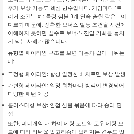
추가 보상 기능도 핵심 변수입니다. 게임마다 ‘트
리거 조건’—예: 특정 심볼 3개 연속 출현 같은—이
다르기 때문에, 정확한 보너스 발동 조건을 사전에
이해하지 못하면 실수로 보너스 진입 기회를 놓치
게 되는 사례가 많습니다.
유형별 페이라인 구조를 보면 다음과 같이 나뉘는
데:
고정형 페이라인: 항상 일정한 배치로만 보상 발생
가변형 페이라인: 일정 회차마다 방식이 변경되어
다양한 패턴 제공
클러스터형 보상: 인접 심볼 묶음에 따라 승리 판
정
또한, 미니게임 내
하이 베팅 모드와 로우 베팅 모
드
에 따라 리턴율 알고리즘이 달라지는 경우도 있