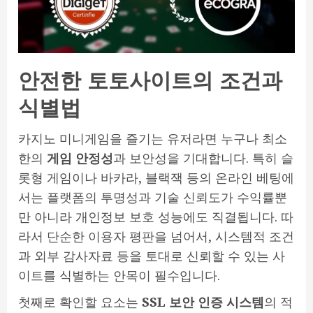
안전한 토토사이트의 조건과
식별법
카지노 미니게임을 즐기는 유저라면 누구나 최소
한의
게임 안정성
과 보안성을 기대합니다. 특히 슬
롯형 게임이나 바카라, 블랙잭 등의 온라인 베팅에
서는 플랫폼의 투명성과 기술 신뢰도가 수익률뿐
만 아니라 개인정보 보호 성능에도 직결됩니다. 따
라서 단순한 이용자 평판을 넘어서, 시스템적 조건
과 외부 감사자료 등을 토대로 신뢰할 수 있는 사
이트를 식별하는 안목이 필수입니다.
첫째로 확인할 요소는
SSL 보안 인증 시스템
의 적