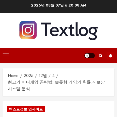
Skip
2026년 08월 07일
6:20:09 AM
to
content
Primary
Menu
Home
2025
12월
4
최고의 미니게임 공략법: 슬롯형 게임의 확률과 보상
시스템 분석
텍스트정보 인사이트