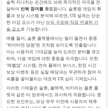
슬쩍 지나치는 순간에도 뇌에 즉각적인 자극을 전
달하여
반복 참여를 유도
합니다. 슬롯형 게임의 확
률과 보상 시스템 분석에 따르면, UX 설계는 단순
한 미감 요소가 아닌
수익 구조에 직접 연결된 기
술 요소
로 기능합니다.
예를 들어, 슬롯 플랫폼에서는 릴이 돌면서 종종
‘하마터면 당첨’된 것처럼 보이도록 연출됩니다.
이는 사용자의 기대감을 높여 도파민 분비를 유도
하며, 다음 게임에 대한 충동을 자극합니다. 또한
‘레벨업’ 시스템, 연속 플레이 보너스, 한정 시간
보상 이벤트 등은 실질 배당과는 무관하게 참여 지
속률을 끌어올리는 대표적 UX 심리 기제입니다.
이러한 기제들은 슬롯, 블랙잭, 바카라는 물론 룰
렛과 같은 타 장르에서도 유사하게 작용합니다. 중
요한 포인트는, 보상 유무 이전에 사용자의 체류