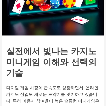
실전에서 빛나는 카지노
미니게임 이해와 선택의
기술
디지털 게임 시장이 급속도로 성장하면서, 온라인
카지노 산업도 새로운 도약기를 맞이하고 있습니
다. 특히 이용자 참여율이 높은 슬롯형 미니게임은