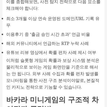
이를 종합해보면, 사전 탐지 전략으로 다음 요소를
체크해야 합니다:
최소 3개월 이상 연속 운영된 도메인/URL 기록 유
무
이용후기 중 ‘출금 승인 시간 초과’ 언급 비율
해외 커뮤니티에서 언급하는 RTP 누락 사례
유튜브 리뷰 영상에서 확률 편차 사례 제시 여부
이처럼 슬롯형 게임의 확률과 보상 시스템 분석은
물리적으로 보이는 게임 화면만을 기준으로 해서
는 안 됩니다. 외부 사례 수집과 확률 편차 발생률
모니터링을 통한 사전 구조 분석이야말로, 본질적
인 카지노 전략으로 기능할 수 있습니다.
바카라 미니게임의 구조적 차