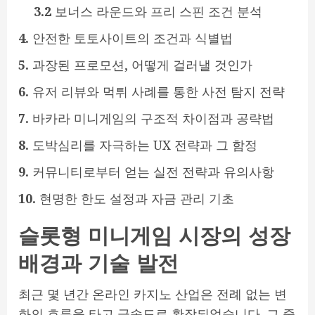
3.2
보너스 라운드와 프리 스핀 조건 분석
4.
안전한 토토사이트의 조건과 식별법
5.
과장된 프로모션, 어떻게 걸러낼 것인가
6.
유저 리뷰와 먹튀 사례를 통한 사전 탐지 전략
7.
바카라 미니게임의 구조적 차이점과 공략법
8.
도박심리를 자극하는 UX 전략과 그 함정
9.
커뮤니티로부터 얻는 실전 전략과 유의사항
10.
현명한 한도 설정과 자금 관리 기초
슬롯형 미니게임 시장의 성장
배경과 기술 발전
최근 몇 년간 온라인 카지노 산업은 전례 없는 변
화의 흐름을 타고 급속도로 확장되었습니다. 그 중