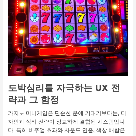
도박심리를 자극하는 UX 전
략과 그 함정
카지노 미니게임은 단순한 운에 기대기보다는, 디
자인과 심리 전략이 정교하게 결합된 시스템입니
다. 특히 비주얼 효과와 사운드 연출, 색상 배합은