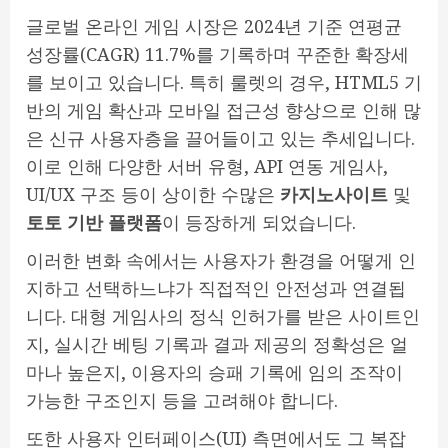
글로벌 온라인 게임 시장은 2024년 기준 연평균
성장률(CAGR) 11.7%를 기록하며 꾸준한 확장세
를 보이고 있습니다. 특히 룰렛의 경우, HTML5 기
반의 게임 확산과 모바일 접근성 향상으로 인해 많
은 신규 사용자층을 끌어들이고 있는 추세입니다.
이로 인해 다양한 서버 유형, API 연동 게임사,
UI/UX 구조 등이 상이한 수많은
카지노사이트
및
토토 기반 플랫폼
이 등장하게 되었습니다.
이러한 변화 속에서는 사용자가 환경을 어떻게 인
지하고 선택하느냐가 직접적인 안전성과 연결됩
니다. 대형 게임사의 정식 인허가를 받은 사이트인
지, 실시간 베팅 기록과 결과 제공의 정확성은 얼
마나 높은지, 이용자의 승패 기록에 임의 조작이
가능한 구조인지 등을 고려해야 합니다.
또한 사용자 인터페이스(UI) 측면에서도 그 복잡