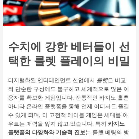
수치에 강한 베터들이 선
택한 룰렛 플레이의 비밀
디지털화된 엔터테인먼트 산업에서
룰렛
은 비교
적 단순한 구성에도 불구하고 세계적으로 많은 이
용자를 확보한 게임입니다. 전통적인 카지노 홀뿐
아니라 온라인 플랫폼을 통해 언제 어디서든 즐길
수 있게 되며, 이 고전적 테이블 게임은 세대를 아
우르는 매력을 잃지 않고 있습니다. 특히
카지노
플랫폼의 다양화와 기술적 진보
는 룰렛 베팅의 방