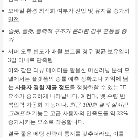
모바일 환경 최적화 여부가
진입 및 유지율 증가와
밀접
슬롯, 룰렛, 블랙잭 구조가 분리된 경우 혼동률 증
가
서버 오류 빈도가 매월 보고될 경우 평균 보유일이
3일 이내로 단축됨
이와 같은 리뷰 데이터를 활용한 머신러닝 분석 모
델에서는 플랫폼의 승률 예측 정확도나
기억에 남
는 사용자 경험 제공 정도
를 정량화할 수 있는 UI
요소가 중요하게 나타납니다. 예컨대, 벳 수량 반
복입력 자동화 기능이나,
최근 100회 결과 실시간
그래프화
기능은 고급 사용자의 만족도를 약 22%
증가시키는 요소로 작용합니다.
결국 좋은 베팅 전략과 통계를 갖추더라도, 이를