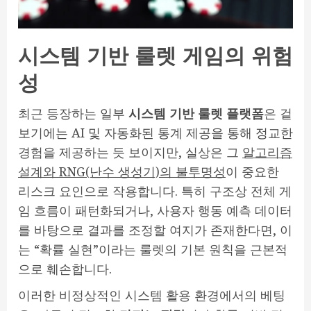
시스템 기반 룰렛 게임의 위험
성
최근 등장하는 일부
시스템 기반 룰렛 플랫폼
은 겉
보기에는 AI 및 자동화된 통계 제공을 통해 정교한
경험을 제공하는 듯 보이지만, 실상은 그
알고리즘
설계와 RNG(난수 생성기)의 불투명성
이 중요한
리스크 요인으로 작용합니다. 특히 구조상 전체 게
임 흐름이 패턴화되거나, 사용자 행동 예측 데이터
를 바탕으로 결과를 조정할 여지가 존재한다면, 이
는 “확률 실현”이라는 룰렛의 기본 원칙을 근본적
으로 훼손합니다.
이러한 비정상적인 시스템 활용 환경에서의 베팅