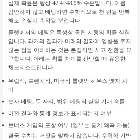
실제 확률은 항상 47.4~48.6% 수준입니다. 이를
감안하지 않고 베팅하면 수학적으로 천 번을 반복
해도 손실이 축적될 뿐입니다.
룰렛에서의 베팅은 특성상
독립 시행의 확률 실험
입니다. 과거의 결과가 미래의 결과에 영향을 주지
않는 점을 이해하는 것은 본질적인 사고 전환을 요
구합니다. 아래는 확률 차이를 판단할 때 유용한
체크리스트입니다.
유럽식, 프렌치식, 미국식 룰렛의 하우스 엣지 차
이
숫자 베팅, 두 자리, 범위 베팅의 실질 기대 승률
이전 결과와 통계 정보가 표시되는지 여부
보너스 게임의 포함 여부 (일부는 통계 왜곡 가능)
결국 수치는 거짓을 말하지 않습니다. 수학적 기반