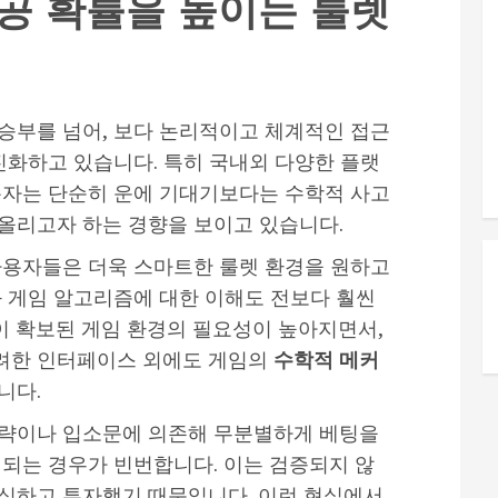
공 확률을 높이는 룰렛
승부를 넘어, 보다 논리적이고 체계적인 접근
진화하고 있습니다. 특히 국내외 다양한 플랫
용자는 단순히 운에 기대기보다는 수학적 사고
올리고자 하는 경향을 보이고 있습니다.
사용자들은 더욱 스마트한 룰렛 환경을 원하고
과 게임 알고리즘에 대한 이해도 전보다 훨씬
이 확보된 게임 환경의 필요성이 높아지면서,
려한 인터페이스 외에도 게임의
수학적 메커
니다.
전략이나 입소문에 의존해 무분별하게 베팅을
적되는 경우가 빈번합니다. 이는 검증되지 않
심하고 투자했기 때문입니다. 이런 현실에서