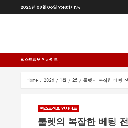
Skip
2026년 08월 06일
9:48:18 PM
to
content
텍스트정보 인사이트
Home
2026
1월
25
룰렛의 복잡한 베팅 
텍스트정보 인사이트
룰렛의 복잡한 베팅 