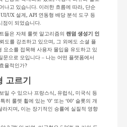
어나고 있습니다. 이러한 흐름에 따라, 단순
/UX 설계, API 연동형 배당 분석 도구 등
시점이 되었습니다.
이트들은 자체 룰렛 알고리즘의
랜덤 생성기 인
뢰도를 강조하고 있으며, 그 외에도 소셜 플
형 요소를 접목해 사용자 몰입을 유도하고 있
 질문으로 모입니다 – 나는 어떤 플랫폼에서
 효율적인가?
형 고르기
일 수 있으나 프랑스식, 유럽식, 미국식 등
 룰렛 휠에 있는 ‘0’ 또는 ‘00’ 슬롯의 개
달라지며, 이는 장기적인 승률에 실질적 영향