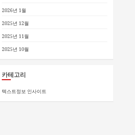
2026년 1월
2025년 12월
2025년 11월
2025년 10월
카테고리
텍스트정보 인사이트