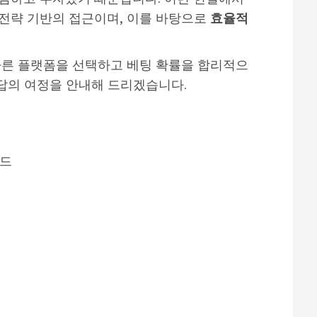
전략 기반의 접근이며, 이를 바탕으로
효율적
바른 플랫폼을 선택하고 베팅 확률을 합리적으
해답의 여정을 안내해 드리겠습니다.
렌드