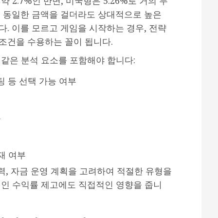
 2.7%인 반면, 미국형은 5.26%로 거의 두
면 동일한 금액을 걸더라도 상대적으로 높은
. 이를 모르고 게임을 시작하는 경우, 전략
조건을 수용하는 꼴이 됩니다.
 같은 분석 요소를 포함해야 합니다:
팅 등 선택 가능 여부
폭
재 여부
능력, 자금 운영 계획을 고려하여 적절한 유형을
적인 수익률 제고에도 직접적인 영향을 줍니