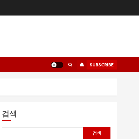
SUBSCRIBE
검색
검색