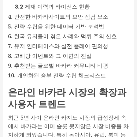
3.2
제재 이력과 라이선스 현황
4.
안전한 바카라사이트의 보안 점검 요소
5.
전략 수립을 위한 데이터 기반 분석법
6.
한국 유저들이 겪은 사례와 먹튀 주의 신호
7.
유저 인터페이스와 실전 플레이 편의성
8.
고배당 이벤트와 그 이면의 진실
9.
추천받는 글로벌 바카라 커뮤니티 비평
10.
개인화된 승부 전략 수립 체크리스트
온라인 바카라 시장의 확장과
사용자 트렌드
최근 5년 사이 온라인 카지노 시장의 급성장세 속
에서 바카라는 이미 슬롯 못지않은 시장 비중을 차
지하게 되었습니다. 특히 동아시아, 유럽, 북미 등