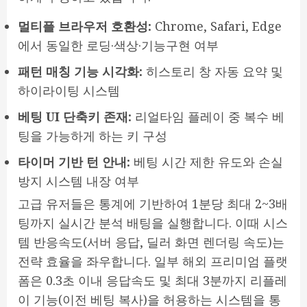
멀티플 브라우저 호환성:
Chrome, Safari, Edge
에서 동일한 로딩·색상·기능구현 여부
패턴 매칭 기능 시각화:
히스토리 창 자동 요약 및
하이라이팅 시스템
베팅 UI 단축키 존재:
리얼타임 플레이 중 복수 베
팅을 가능하게 하는 키 구성
타이머 기반 턴 안내:
베팅 시간 제한 유도와 손실
방지 시스템 내장 여부
고급 유저들은 통계에 기반하여 1분당 최대 2~3배
팅까지 실시간 분석 배팅을 실행합니다. 이때 시스
템 반응속도(서버 응답, 딜러 화면 렌더링 속도)는
전략 효율을 좌우합니다. 일부 해외 프리미엄 플랫
폼은 0.3초 이내 응답속도 및 최대 3분까지 리플레
이 기능(이전 베팅 복사)을 허용하는 시스템을 통