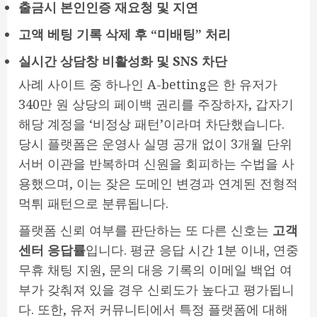
출금시 본인인증 재요청 및 지연
고액 베팅 기록 삭제 후 “미배팅” 처리
실시간 상담창 비활성화 및 SNS 차단
사례 사이트 중 하나인 A-betting은 한 유저가
340만 원 상당의 페이백 권리를 주장하자, 갑자기
해당 계정을 ‘비정상 패턴’이라며 차단했습니다.
당시 플랫폼은 운영사 실명 공개 없이 3개월 단위
서버 이관을 반복하며 신원을 회피하는 수법을 사
용했으며, 이는 잦은 도메인 변경과 연계된 전형적
먹튀 패턴으로 분류됩니다.
플랫폼 신뢰 여부를 판단하는 또 다른 신호는
고객
센터 응답률
입니다. 평균 응답 시간 1분 이내, 연중
무휴 채팅 지원, 문의 대응 기록의 이메일 백업 여
부가 갖춰져 있을 경우 신뢰도가 높다고 평가됩니
다. 또한, 유저 커뮤니티에서 특정 플랫폼에 대해