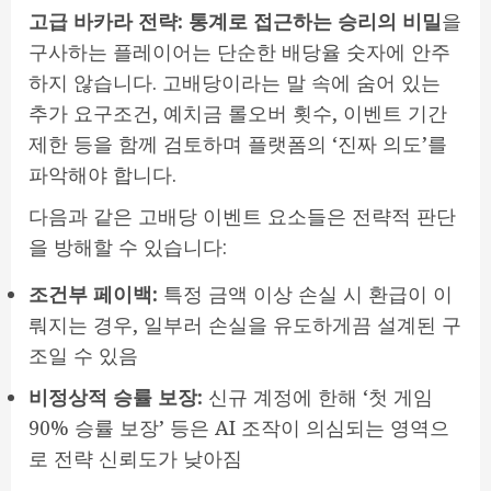
고급 바카라 전략: 통계로 접근하는 승리의 비밀
을
구사하는 플레이어는 단순한 배당율 숫자에 안주
하지 않습니다. 고배당이라는 말 속에 숨어 있는
추가 요구조건, 예치금 롤오버 횟수, 이벤트 기간
제한 등을 함께 검토하며 플랫폼의 ‘진짜 의도’를
파악해야 합니다.
다음과 같은 고배당 이벤트 요소들은 전략적 판단
을 방해할 수 있습니다:
조건부 페이백:
특정 금액 이상 손실 시 환급이 이
뤄지는 경우, 일부러 손실을 유도하게끔 설계된 구
조일 수 있음
비정상적 승률 보장:
신규 계정에 한해 ‘첫 게임
90% 승률 보장’ 등은 AI 조작이 의심되는 영역으
로 전략 신뢰도가 낮아짐