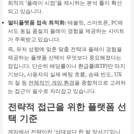
최적의 ‘플레이 시점’을 제시하는 분석 툴이 확산
되고 있습니다.
멀티플랫폼 접속 최적화:
태블릿, 스마트폰, PC에
서도 동일 품질의 플레이 경험을 제공하는 사이트
가 주목받고 있습니다.
즉, 유저 성향에 맞춘 맞춤 전략과 플레이 경험을
제공하는 플랫폼 선택이 무엇보다 중요해졌다는
점입니다. 단순히 배당률이나 환급률(RTP)만 따지
기보다, 사용자의 실제 베팅 흐름, 승패 빈도, UX
의 질 등
전체적인 게임 환경
을 종합적으로 고려하
는 접근이 필수로 자리잡고 있습니다.
전략적 접근을 위한 플랫폼 선
택 기준
게임에서 전략이란 ‘상대보다 한 발 앞서기’입니