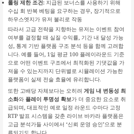
롤링 제한 조건:
지급된 보너스를 사용하기 위해
수십 회 반복 베팅을 요구하는 경우, 장기적으로
하우스엣지가 유저 불리로 작동
따라서 고급 전략을 지향하는 유저는 이벤트 참여
여부를 결정할 때 실질 수익률, 기간 내 달성 가능
성, 통계 기반 플랫폼 구조 분석 등을 함께 고려합
니다. 예를 들어, 1일 평균 100 플레이라운드 기준
으로 어떤 이벤트 구조에서 최적화된 기댓값을 가
져올 수 있는지까지 단위별로 시뮬레이션 가능한
플랫폼이 실제 전술 효율에 유리합니다.
또한 고배당 자체보다는 오히려
게임 내 변동성 최
소화
와
플레이 투명성 확보
가 더 중요한 요소로 취
급되며, 대표적인 예로 일정 라운드 수마다 고정
RTP 발표 시스템을 갖춘 라이브 바카라 플랫폼은
고급 분석가들 사이에서 ‘신뢰 운영 승인’으로 분
류되기도 합니다.