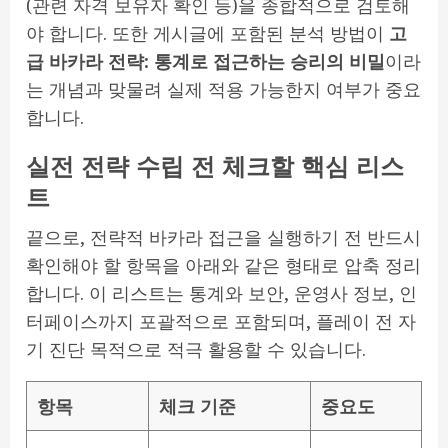
(관련 자격 보유자 확인 등)을 종합적으로 검토해
야 합니다. 또한 게시글에 포함된 분석 방법이
고
급 바카라 전략: 통계로 접근하는 승리의 비밀
이라
는 개념과 맞물려 실제 적용 가능한지 여부가 중요
합니다.
실전 전략 수립 전 체크할 핵심 리스
트
끝으로, 전략적 바카라 접근을 실행하기 전 반드시
확인해야 할 항목을 아래와 같은 형태로 압축 정리
합니다. 이 리스트는 통계와 보안, 운영사 정보, 인
터페이스까지 포괄적으로 포함되며, 플레이 전 자
기 진단 목적으로 적극 활용할 수 있습니다.
항목
체크 기준
중요도