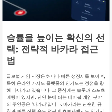
승률을 높이는 확신의 선
택: 전략적 바카라 접근
법
글로벌 게임 시장은 해마다 빠른 성장세를 보이며,
특히 온라인 카지노 플랫폼의 인기도는 정점을 향
해 나아가고 있습니다. 그 중심에는 슬롯과 스포츠
베팅이 있지만, 단연 눈에 띄는 테이블 게임 분야
의 주인공은 ‘바카라’입니다. 바카라는 단순한 규
칙과 빠른 진행 속도 덕분에 초보자에게도 인기지