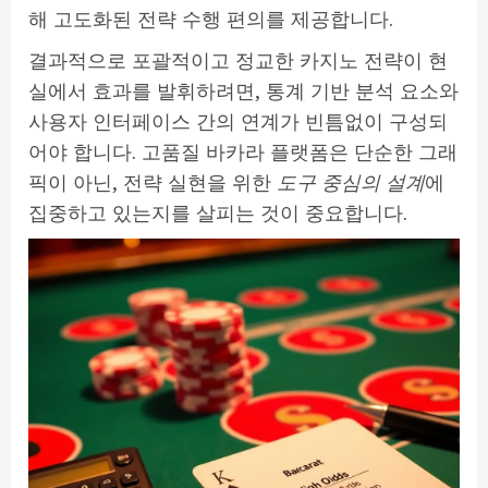
해 고도화된 전략 수행 편의를 제공합니다.
결과적으로 포괄적이고 정교한 카지노 전략이 현
실에서 효과를 발휘하려면, 통계 기반 분석 요소와
사용자 인터페이스 간의 연계가 빈틈없이 구성되
어야 합니다. 고품질 바카라 플랫폼은 단순한 그래
픽이 아닌, 전략 실현을 위한
도구 중심의 설계
에
집중하고 있는지를 살피는 것이 중요합니다.