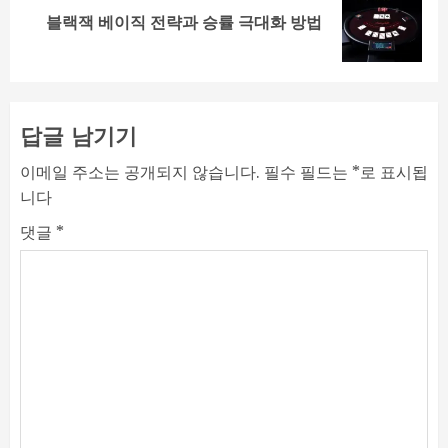
Next
블랙잭 베이직 전략과 승률 극대화 방법
post:
답글 남기기
이메일 주소는 공개되지 않습니다.
필수 필드는
*
로 표시됩
니다
댓글
*