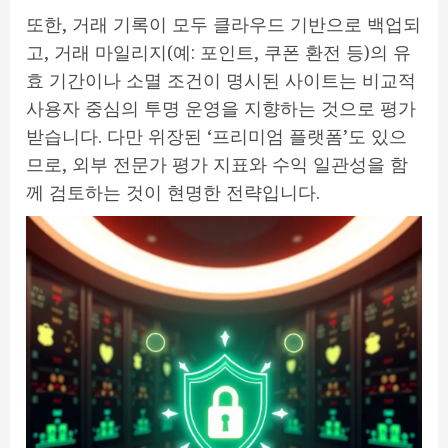
또한, 거래 기록이 모두 클라우드 기반으로 백업되
고, 거래 마일리지(예: 포인트, 쿠폰 환전 등)의 유
효 기간이나 소멸 조건이 명시된 사이트는 비교적
사용자 중심의 투명 운영을 지향하는 것으로 평가
받습니다. 다만 위장된 ‘프리미엄 플랫폼’도 있으
므로, 외부 전문가 평가 지표와 수익 일관성을 함
께 검토하는 것이 현명한 전략입니다.