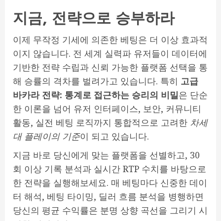
지금, 전략으로 승부하라
이제 무작정 기세에 의존한 베팅은 더 이상 효과적
이지 않습니다. 전 세계 실력파 유저들이 데이터에
기반한 전략 수립과 신뢰 가능한 플랫폼 선택을 통
해 승률의 격차를 벌려가고 있습니다. 특히
고급
바카라 전략: 통계로 접근하는 승리의 비밀
은 단순
한 이론을 넘어 유저 인터페이스, 보안, 커뮤니티
활동, 실전 베팅 로직까지 통합적으로 고려한
차세
대 플레이의 기준
이 되고 있습니다.
지금 바로 당신에게 맞는 플랫폼을 선별하고, 30
회 이상 기록 분석과 실시간 RTP 수치를 바탕으로
한 전략을 실행해보세요. 매 베팅마다 신중한 데이
터 해석, 베팅 타이밍, 딜러 흐름 분석을 병행하면
당신의 평균 수익률은 분명 상향 곡선을 그리기 시