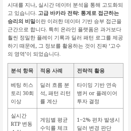
시대를 지나, 실시간 데이터 분석을 통해 고도화되
고 있습니다.
고급 바카라 전략: 통계로 접근하는
승리의 비밀
이란 이러한 데이터 기반 승부 접근을
근간으로 합니다. 특히 온라인 플랫폼은 과거보다
훨씬 정밀한 플레이 기록과 딜러 패턴 로그를 제공
하기 때문에, 그 정보를 활용하는 것이 진짜 ‘고수
의 영역’이 되었습니다.
분석 항목
적용 사례
전략적 활용
베팅 히스
딜러 흐름 분
타이밍 기반 연속
토리 30회
석, 패턴 리턴
뱅커 or 플레이어
이상
률 계산
투자 결정
실시간
게임별 평균
1~2% 편차 발생시
RTP 변동
수익률 체크
딜러 변경 판단