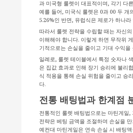
과 미국형 룰렛이 대표적이며, 각기 다
예를 들어, 미국식 룰렛은 0과 00 두 
5.26%인 반면, 유럽식은 제로가 하나라
따라서 룰렛 전략을 수립할 때는 자신의
이해해야 합니다. 이렇게 하면 무작위 
기적으로는 손실을 줄이고 기대 수익을 
일례로, 룰렛 테이블에서 특정 숫자나 
은 집값 효과로 인해 장기 승리에 불리합
식 적용을 통해 손실 위험을 줄이고 승
다.
전통 배팅법과 한계점 
전통적인 룰렛 배팅법으로는 마틴게일, 파
전략은 베팅 금액을 조절하며 손실을 
예컨대 마틴게일은 연속 손실 시 배팅액을