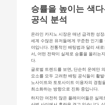
승률을 높이는 색다
공식 분석
온라인 카지노 시장은 매년 급격한 성장
세계 수많은 유저들에게 꾸준한 인기를 
야입니다. 전통적인 배팅법과 달리 새
서, 어떤 전략이 실제로 승률을 올리는
다.
글로벌 트렌드를 보면, 단순히 운에만 
요소를 모두 고려한 배팅 공식들이 활발
노사이트와 토토사이트 이용자의 경험을
최소화하는 방향으로 진화 중입니다.
하지만 여전히 많은 플레이어들은 실제로
산법 사이에서 혼란을 겪고 있습니다. 