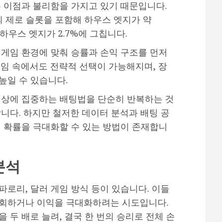
른 이점과 불리함을 가지고 있기 때문입니다.
개의 제로 슬롯을 포함해 하우스 엣지가 약
 하우스 엣지가 2.7%에 그칩니다.
 게임 환경에 맞춰 승률과 손익 구조를 먼저
게임 속에서도 전략적 선택이 가능해지며, 장
높일 수 있습니다.
색상에 집중하는 배팅법을 단순히 반복하는 것
니다. 하지만 철저한 데이터 분석과 배팅 공
리 확률을 극대화할 수 있는 방법이 존재합니
분석
로리, 달러 게임 방식 등이 있습니다. 이들
만회하거나 이익을 극대화하려는 시도입니다.
 두 배로 늘려, 결국 한 번의 승리로 전체 손