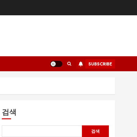
SUBSCRIBE
검색
검색