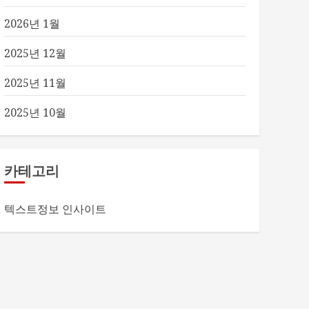
2026년 1월
2025년 12월
2025년 11월
2025년 10월
카테고리
텍스트정보 인사이트