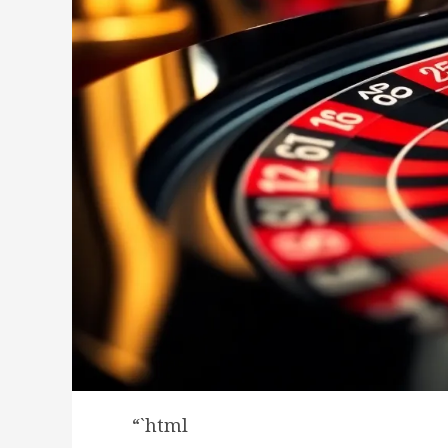
“`html