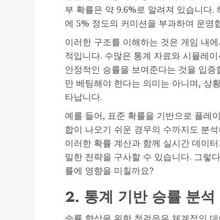
부 확률은 약 9.6%로 알려져 있습니다
에 5% 정도의 커미션을 부과하여 운영
이러한 구조를 이해하는 것은 게임 내에
적입니다. 수많은 통계 자료와 시뮬레이
안정적인 승률을 보여준다는 것을 입증합
만 베팅해야 한다는 의미는 아니며, 상황
타납니다.
예를 들어, 표준 확률을 기반으로 플레이
합이 나오기 쉬운 경우의 수까지도 분석
이러한 확률 계산과 함께 실시간 데이터가
밀한 전략을 구사할 수 있습니다. 그렇다
률에 영향을 미칠까요?
2. 통계 기반 승률 분석
승률 향상을 위한 첫걸음은 체계적인 데