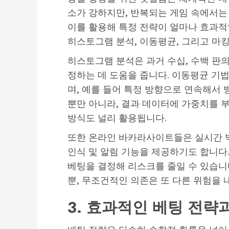
소가 강하지만, 반복되는 게임 속에서는
이를 활용해 특정 전략이 얼마나 효과적
히스토그램 분석, 이동평균, 그리고 마킹
히스토그램 분석은 과거 수십, 수백 판
정하는 데 도움을 줍니다. 이동평균 기
며, 예를 들어 특정 방향으로 연속해서
뿐만 아니라, 결과 데이터에 가중치를 
방식도 널리 활용됩니다.
또한 온라인 바카라사이트들은 실시간 빅
인식 및 알림 기능을 제공하기도 합니다.
베팅을 결정해 리스크를 줄일 수 있습니
뿐, 무조건적인 의존은 또 다른 위험을
3. 효과적인 베팅 전략