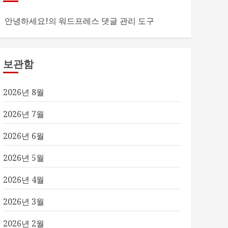
안녕하세요!
의
워드프레스 댓글 관리 도구
보관함
2026년 8월
2026년 7월
2026년 6월
2026년 5월
2026년 4월
2026년 3월
2026년 2월