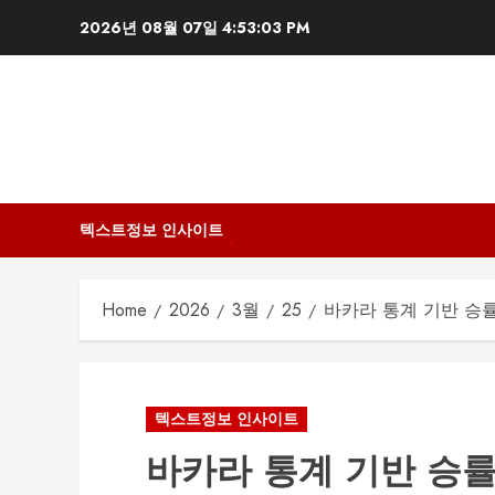
Skip
2026년 08월 07일
4:53:04 PM
to
content
텍스트정보 인사이트
Home
2026
3월
25
바카라 통계 기반 승률
텍스트정보 인사이트
바카라 통계 기반 승률