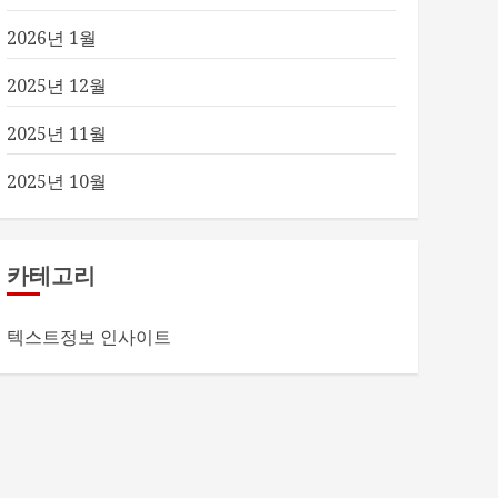
2026년 1월
2025년 12월
2025년 11월
2025년 10월
카테고리
텍스트정보 인사이트