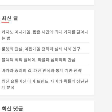
최신 글
카지노 미니게임, 짧은 시간에 최대 가치를 끌어내
는 법
룰렛의 진실, 마틴게일 전략과 실제 사례 연구
블랙잭 최적 플레이, 확률과 심리학의 만남
바카라 승리의 길, 패턴 인식과 통계 기반 전략
최신 슬롯머신 테마 트렌드, 재미와 확률의 상관관
계 분석
최신 댓글