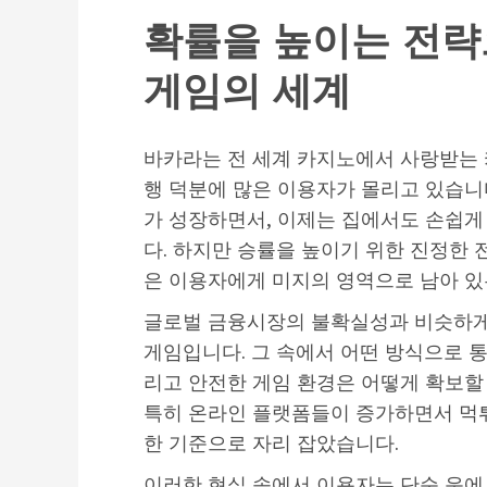
확률을 높이는 전략
게임의 세계
바카라는 전 세계 카지노에서 사랑받는 
행 덕분에 많은 이용자가 몰리고 있습니
가 성장하면서, 이제는 집에서도 손쉽게
다. 하지만 승률을 높이기 위한 진정한
은 이용자에게 미지의 영역으로 남아 있
글로벌 금융시장의 불확실성과 비슷하게
게임입니다. 그 속에서 어떤 방식으로 통
리고 안전한 게임 환경은 어떻게 확보할
특히 온라인 플랫폼들이 증가하면서 먹튀
한 기준으로 자리 잡았습니다.
이러한 현실 속에서 이용자는 단순 운