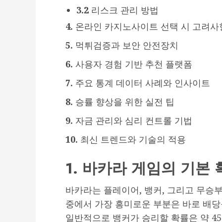
3.2
리스크 관리 방법
4.
온라인 카지노사이트 선택 시 고려사
5.
먹튀검증과 보안 안전장치
6.
사용자 경험 기반 추천 플랫폼
7.
주요 통계 데이터 사례와 인사이트
8.
승률 향상을 위한 실전 팁
9.
자금 관리와 심리 컨트롤 기법
10.
최신 트렌드와 기술의 적용
1. 바카라 게임의 기본
바카라는 플레이어, 뱅커, 그리고 무승부
중에서 가장 흥미로운 부분은 바로 배당
일반적으로 뱅커가 승리할 확률은 약 45.8