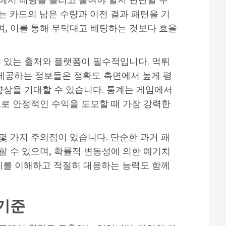
는 카드의 남은 수량과 이전 결과 패턴을 기
, 이를 통해 무턱대고 베팅하는 것보다 효율
수 있는 출처와 플랫폼이 필수적입니다. 먹튀
제공하는 정보들은 정확도 측면에서 높게 평
향상을 기대할 수 있습니다. 통계는 게임에서
으로 안정적인 수익을 도모할 때 가장 강력한
몇 가지 주의점이 있습니다. 단순한 과거 패
할 수 있으며, 확률적 변동성에 의한 예기치
 이를 이해하고 적절히 대응하는 능력도 함께
 기준