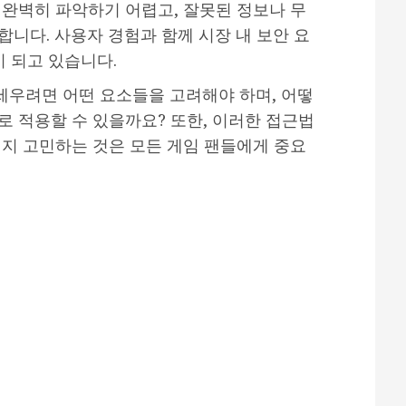
 완벽히 파악하기 어렵고, 잘못된 정보나 무
니다. 사용자 경험과 함께 시장 내 보안 요
이 되고 있습니다.
우려면 어떤 요소들을 고려해야 하며, 어떻
로 적용할 수 있을까요? 또한, 이러한 접근법
칠지 고민하는 것은 모든 게임 팬들에게 중요