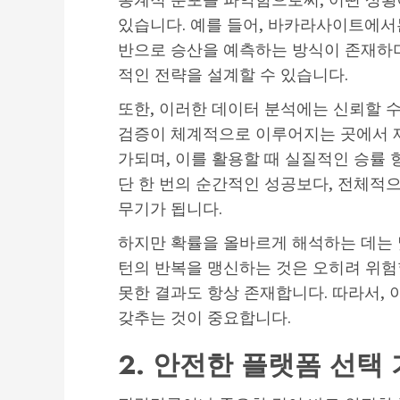
있습니다. 예를 들어, 바카라사이트에서
반으로 승산을 예측하는 방식이 존재하며
적인 전략을 설계할 수 있습니다.
또한, 이러한 데이터 분석에는 신뢰할 
검증이 체계적으로 이루어지는 곳에서 
가되며, 이를 활용할 때 실질적인 승률 
단 한 번의 순간적인 성공보다, 전체적
무기가 됩니다.
하지만 확률을 올바르게 해석하는 데는 
턴의 반복을 맹신하는 것은 오히려 위험
못한 결과도 항상 존재합니다. 따라서,
갖추는 것이 중요합니다.
2. 안전한 플랫폼 선택