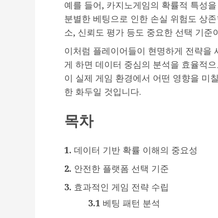
예를 들어, 카지노게임의 확률적 특성을
분별한 베팅으로 인한 손실 위험도 상존합
소, 신뢰도 평가 등도 중요한 선택 기준
이처럼 플레이어들이 현명하게 전략을 세
게 하면 데이터 중심의 분석을 효율적으
이 실제 게임 환경에서 어떤 영향을 미
한 화두일 것입니다.
목차
1.
데이터 기반 확률 이해의 중요성
2.
안전한 플랫폼 선택 기준
3.
효과적인 게임 전략 수립
3.1
베팅 패턴 분석