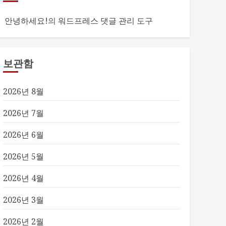
안녕하세요!
의
워드프레스 댓글 관리 도구
보관함
2026년 8월
2026년 7월
2026년 6월
2026년 5월
2026년 4월
2026년 3월
2026년 2월