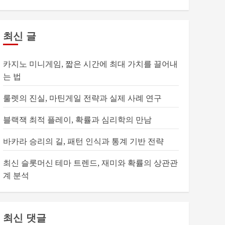
최신 글
카지노 미니게임, 짧은 시간에 최대 가치를 끌어내
는 법
룰렛의 진실, 마틴게일 전략과 실제 사례 연구
블랙잭 최적 플레이, 확률과 심리학의 만남
바카라 승리의 길, 패턴 인식과 통계 기반 전략
최신 슬롯머신 테마 트렌드, 재미와 확률의 상관관
계 분석
최신 댓글